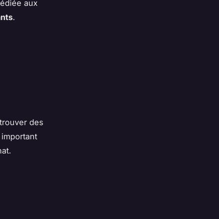
dédiée aux
nts
.
trouver des
t important
hat.