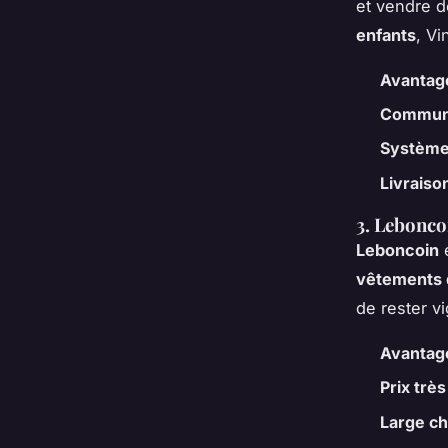
et vendre 
enfants
, V
Avantag
Communa
Système
Livraison
3. Lebonco
Leboncoin
e
vêtements 
de rester vi
Avantag
Prix très
Large ch