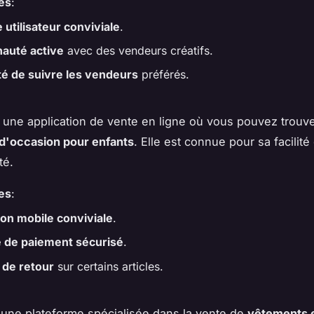
es
:
 utilisateur conviviale
.
uté active
avec des vendeurs créatifs.
ité de suivre les vendeurs
préférés.
 une application de vente en ligne où vous pouvez trouv
d'occasion pour enfants
. Elle est connue pour sa facilité 
té.
es
:
ion mobile conviviale
.
 de paiement sécurisé
.
 de retour
sur certains articles.
une plateforme spécialisée dans la vente de
vêtements 