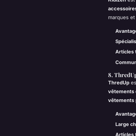
accessoire
marques et 
Avantag
Spéciali
Articles 
Communa
8. ThredU
ThredUp
es
vêtements 
vêtements 
Avantag
Large c
Articles 