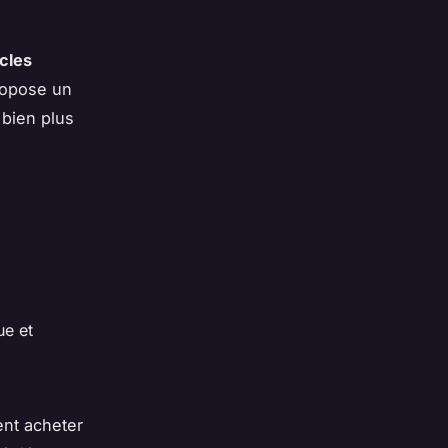
icles
ropose un
t bien plus
ue et
ent acheter