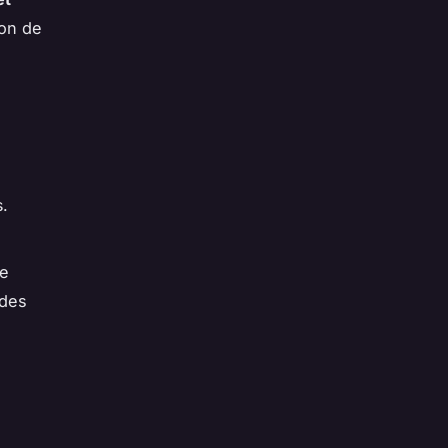
ion de
s.
de
 des