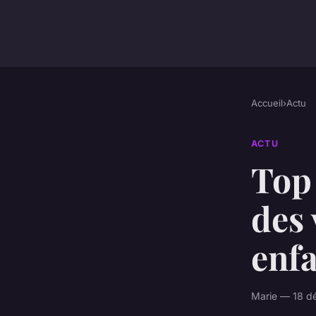
Accueil
›
Actu
ACTU
Top 
des 
enf
Marie — 18 d