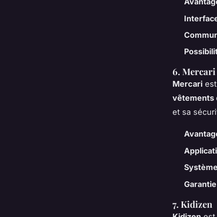
Avantag
Interface
Communa
Possibil
6. Mercari
Mercari
est
vêtements 
et sa sécuri
Avantag
Applicat
Système
Garantie
7. Kidizen
Kidizen
est 