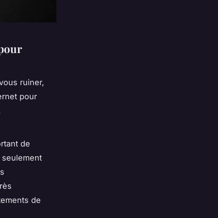
 pour
vous ruiner,
ernet pour
.
ortant de
 seulement
ès
rès
êtements de