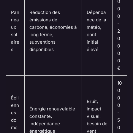
0
0
Pan
Réduction des
Dépenda
0
nea
émissions de
nce de la
-
ux
carbone, économies à
météo,
2
sol
long terme,
coût
0
aire
subventions
initial
0
s
disponibles
élevé
0
0
€
10
0
Éoli
0
Bruit,
enn
0
Énergie renouvelable
impact
es
-
constante,
visuel,
do
5
indépendance
besoin de
me
0
énergétique
vent