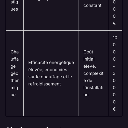
stiq
0
constant
ues
0
0
€
10
0
Cha
Coût
0
uffa
initial
0
Efficacité énergétique
ge
élevé,
-
élevée, économies
géo
complexit
3
sur le chauffage et le
ther
é de
0
refroidissement
miq
l'installati
0
ue
on
0
0
€