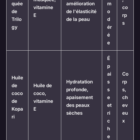
quée
amélioration
m
vitamine
co
de
de l'élasticité
o
E
rp
Trilo
de la peau
d
s
gy
ér
é
e
É
p
ai
Co
Huile
Hydratation
s
rp
de
Huile de
profonde,
s
s,
coco
coco,
apaisement
e
ch
de
vitamine
des peaux
et
ev
Kopa
E
sèches
ri
eu
ri
c
x
h
e