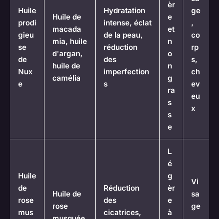
èr
Huile
Hydratation
ge
Huile de
e
prodi
intense, éclat
,
macada
et
gieu
de la peau,
co
mia, huile
n
se
réduction
rp
d'argan,
o
de
des
s,
huile de
n
Nux
imperfection
ch
camélia
g
e
s
ev
ra
eu
s
x
s
e
L
é
Huile
g
Vi
de
Réduction
èr
Huile de
sa
rose
des
e
rose
ge
mus
cicatrices,
à
musquée,
,