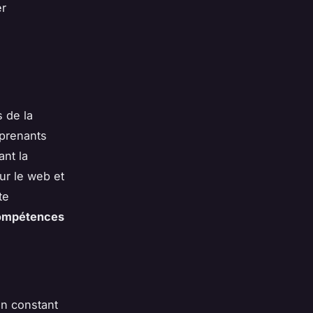
er
s de la
pprenants
ant la
ur le web et
te
ompétences
en constant