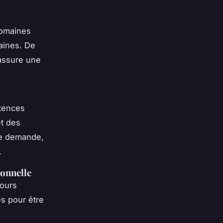
domaines
maines. De
 assure une
tences
et des
te demande,
.
ionnelle
cours
s pour être