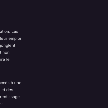
ation. Les
leur emploi
jonglent
et non
re le
 accès à une
 et des
prentissage
es