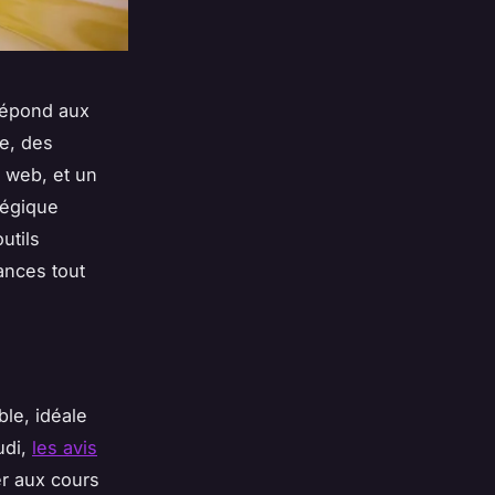
répond aux
e, des
 web, et un
tégique
utils
ances tout
ble, idéale
udi,
les avis
er aux cours