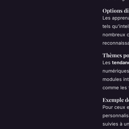
Options di
Les appren
tels qu'inte
nombreux c
reconnaissa
Thèmes pop
Les
tendanc
numériques 
modules int
comme les f
Exemple de
Pour ceux e
personnalis
suivies à u