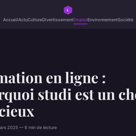
Accueil
Actu
Culture
Divertissement
Emploi
Environnement
Société
ation en ligne :
quoi studi est un ch
cieux
ars 2025 — 6 min de lecture