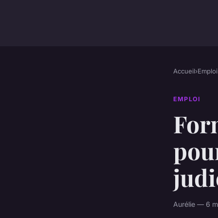
Accueil
›
Emploi
EMPLOI
Form
pour
judi
Aurélie — 6 m