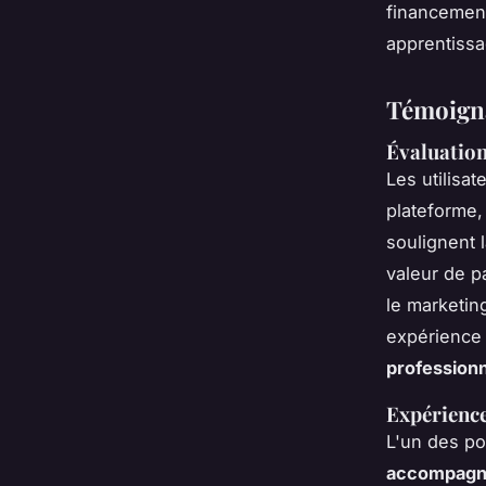
financements
apprentissa
Témoignag
Évaluation
Les utilisa
plateforme,
soulignent 
valeur de pa
le marketin
expérience 
professionn
Expérienc
L'un des po
accompagn