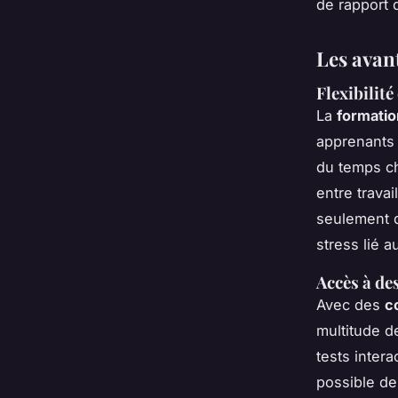
de rapport q
Les avan
Flexibilit
La
formatio
apprenants 
du temps ch
entre trava
seulement d
stress lié a
Accès à de
Avec des
c
multitude d
tests inter
possible de