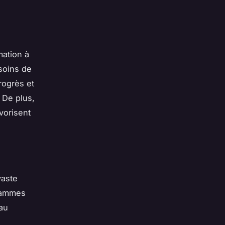
mation à
soins de
rogrès et
 De plus,
vorisent
vaste
rammes
 au