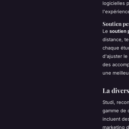
logicielles
l'expérienc
Soutien pe
Le
soutien 
distance, t
chaque étud
d'ajuster l
des accompa
une meilleu
La diver
Studi, reco
gamme de c
incluent des
marketing d