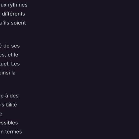
 aux rythmes
 différents
'ils soient
é de ses
s, et le
tuel. Les
insi la
ce à des
sibilité
e
essibles
en termes