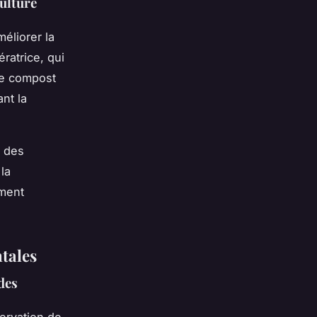
ulture
éliorer la
ératrice, qui
 de compost
nt la
t des
la
ement
ntales
des
servation de