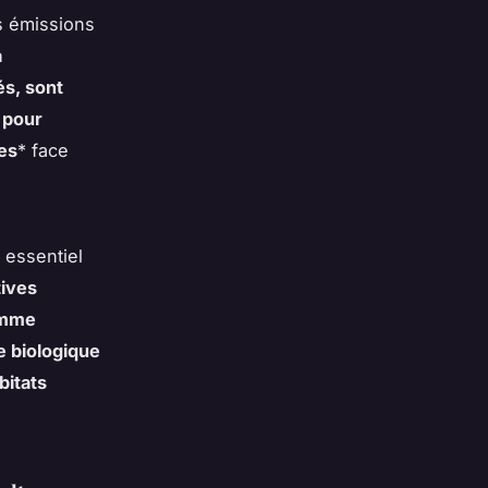
s émissions
a
és, sont
 pour
mes
* face
 essentiel
tives
omme
e biologique
bitats