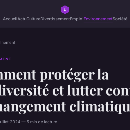
Accueil
Actu
Culture
Divertissement
Emploi
Environnement
Société
onnement
MENT
ment protéger la
iversité et lutter con
changement climatiq
uillet 2024 — 5 min de lecture