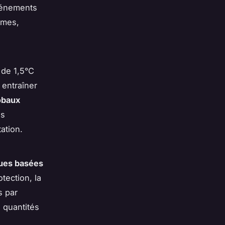
vénements
èmes,
 de 1,5°C
 entraîner
obaux
es
ation.
ques basées
tection, la
s par
 quantités