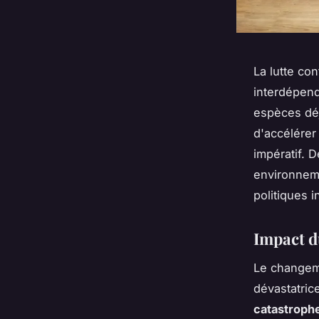
La lutte con
interdépend
espèces déj
d'accélérer
impératif. 
environneme
politiques 
Impact d
Le changem
dévastatric
catastrophe