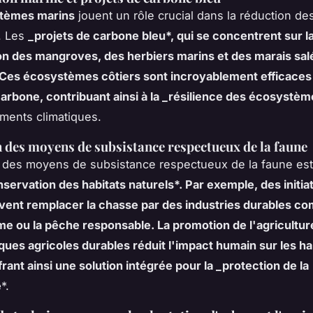
tèmes marins
jouent un rôle crucial dans la réduction de
. Les
_projets de carbone bleu*, qui se concentrent sur l
n des mangroves, des herbiers marins et des marais sal
 Ces écosystèmes côtiers sont incroyablement efficaces
carbone, contribuant ainsi à la _résilience des écosystè
ments climatiques.
des moyens de subsistance respectueux de la faune
des moyens de subsistance respectueux de la faune est
servation des habitats naturels*. Par exemple, des initia
vent remplacer la chasse par des industries durables c
me ou la pêche responsable. La promotion de l'agricultur
iques agricoles durables réduit l'impact humain sur les ha
frant ainsi une solution intégrée pour la _protection de la
é
*.