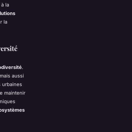
à la
lutions
r la
ersité
odiversité
.
 mais aussi
s urbaines
e maintenir
hniques
osystèmes