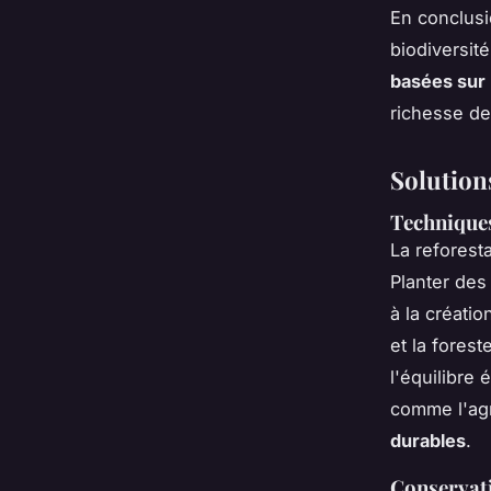
En conclusi
biodiversit
basées sur 
richesse de
Solutions
Techniques
La reforest
Planter des
à la créati
et la fores
l'équilibre 
comme l'agr
durables
.
Conservati