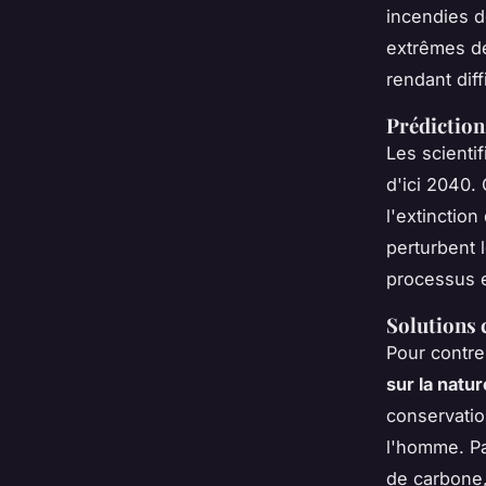
incendies 
extrêmes dé
rendant dif
Prédiction
Les scienti
d'ici 2040.
l'extinctio
perturbent 
processus e
Solutions 
Pour contre
sur la natur
conservatio
l'homme. Pa
de carbone, 