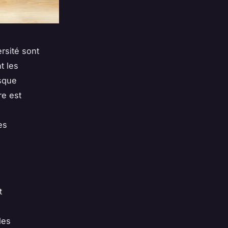
ersité sont
t les
sque
re est
es
t
les