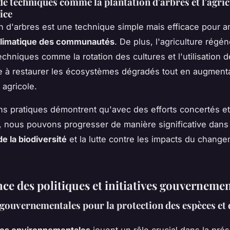
e techniques comme la plantation d'arbres et l'agric
ice
on d'arbres est une technique simple mais efficace pour am
 climatique des communautés
. De plus, l'agriculture régén
techniques comme la rotation des cultures et l'utilisation
de à restaurer les écosystèmes dégradés tout en augmenta
 agricole.
ns pratiques démontrent qu'avec des efforts concertés e
, nous pouvons progresser de manière significative dans 
e la biodiversité
et la lutte contre les impacts du chang
ce des politiques et initiatives gouverneme
 gouvernementales pour la protection des espèces et 
ues environnementales
jouent un rôle crucial dans la pré