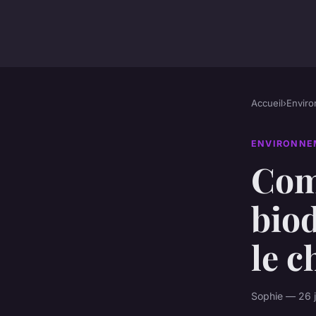
Accueil
›
Envir
ENVIRONNE
Com
biod
le 
Sophie — 26 j