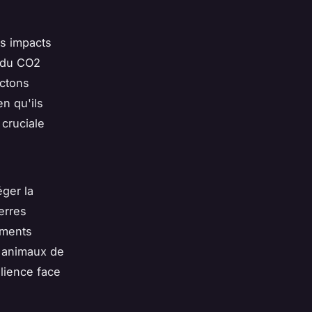
es impacts
 du CO2
nctons
en qu'ils
 cruciale
éger la
terres
ements
x animaux de
ilience face