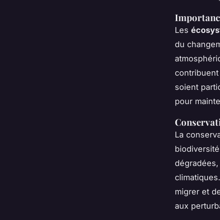
Importanc
Les
écosys
du changem
atmosphériq
contribuent
soient part
pour mainten
Conservati
La conserva
biodiversité
dégradées,
climatiques
migrer et d
aux perturb