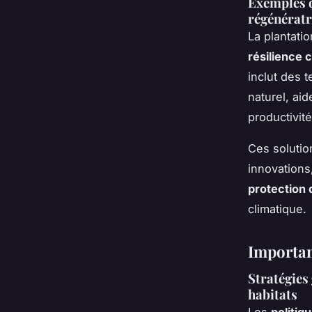
Exemples d
régénératr
La plantati
résilience
inclut des 
naturel, ai
productivité
Ces solutio
innovations
protection d
climatique.
Importan
Stratégies
habitats
Les
politiq