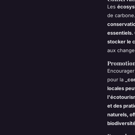
Les
écosys
de carbone
conservatio
essentiels.
stocker le 
aux change
Promotion 
Encourager 
pour la
_con
locales peu
l'écotouris
et des prat
naturels, of
biodiversit